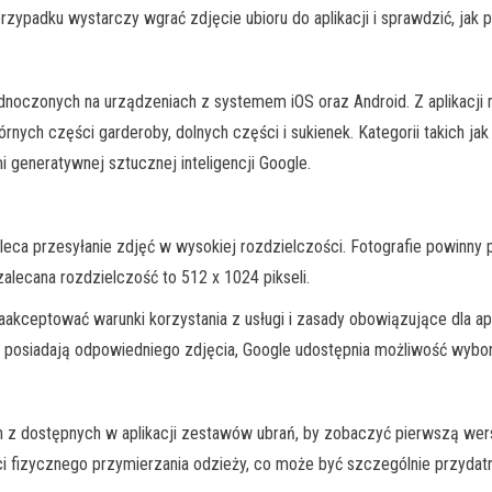
adku wystarczy wgrać zdjęcie ubioru do aplikacji i sprawdzić, jak p
noczonych na urządzeniach z systemem iOS oraz Android. Z aplikacji m
ych części garderoby, dolnych części i sukienek. Kategorii takich jak o
 generatywnej sztucznej inteligencji Google.
aleca przesyłanie zdjęć w wysokiej rozdzielczości. Fotografie powinny 
zalecana rozdzielczość to 512 x 1024 pikseli.
akceptować warunki korzystania z usługi i zasady obowiązujące dla apl
nie posiadają odpowiedniego zdjęcia, Google udostępnia możliwość wybor
z dostępnych w aplikacji zestawów ubrań, by zobaczyć pierwszą wersję
 fizycznego przymierzania odzieży, co może być szczególnie przydatne 