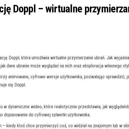
ję Doppl – wirtualne przymierzan
ację Doppl, która umożliwia wirtualne przymierzanie ubrań. Jak wyjaś
 jak dane ubranie może wyglądać na nich oraz eksploracja własnego st
tworzy animowane, cyfrowe wersje użytkownika, pozwalając sprawdzić, ja
muje się Doppl.
zu w dynamiczne wideo, które realistycznie przedstawia, jak wyglądał
go dopasowanie do cyfrowej sylwetki użytkownika.
– kiedy ktoś chce przymierzyć coś, co widział na znajomym lub w sklep