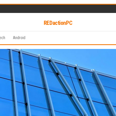
REDactionPC
ech
Android