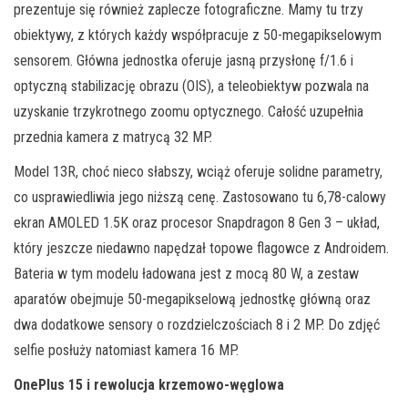
prezentuje się również zaplecze fotograficzne. Mamy tu trzy
obiektywy, z których każdy współpracuje z 50-megapikselowym
sensorem. Główna jednostka oferuje jasną przysłonę f/1.6 i
optyczną stabilizację obrazu (OIS), a teleobiektyw pozwala na
uzyskanie trzykrotnego zoomu optycznego. Całość uzupełnia
przednia kamera z matrycą 32 MP.
Model 13R, choć nieco słabszy, wciąż oferuje solidne parametry,
co usprawiedliwia jego niższą cenę. Zastosowano tu 6,78-calowy
ekran AMOLED 1.5K oraz procesor Snapdragon 8 Gen 3 – układ,
który jeszcze niedawno napędzał topowe flagowce z Androidem.
Bateria w tym modelu ładowana jest z mocą 80 W, a zestaw
aparatów obejmuje 50-megapikselową jednostkę główną oraz
dwa dodatkowe sensory o rozdzielczościach 8 i 2 MP. Do zdjęć
selfie posłuży natomiast kamera 16 MP.
OnePlus 15 i rewolucja krzemowo-węglowa