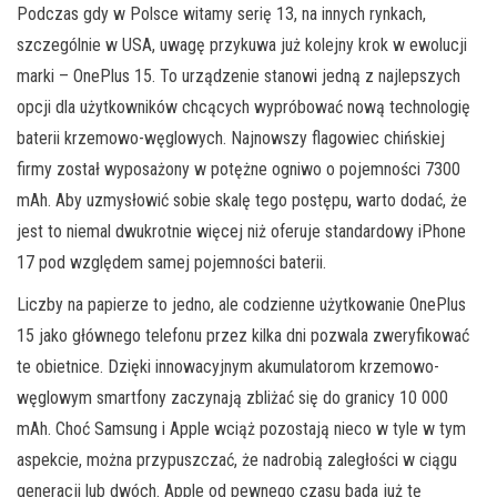
Podczas gdy w Polsce witamy serię 13, na innych rynkach,
szczególnie w USA, uwagę przykuwa już kolejny krok w ewolucji
marki – OnePlus 15. To urządzenie stanowi jedną z najlepszych
opcji dla użytkowników chcących wypróbować nową technologię
baterii krzemowo-węglowych. Najnowszy flagowiec chińskiej
firmy został wyposażony w potężne ogniwo o pojemności 7300
mAh. Aby uzmysłowić sobie skalę tego postępu, warto dodać, że
jest to niemal dwukrotnie więcej niż oferuje standardowy iPhone
17 pod względem samej pojemności baterii.
Liczby na papierze to jedno, ale codzienne użytkowanie OnePlus
15 jako głównego telefonu przez kilka dni pozwala zweryfikować
te obietnice. Dzięki innowacyjnym akumulatorom krzemowo-
węglowym smartfony zaczynają zbliżać się do granicy 10 000
mAh. Choć Samsung i Apple wciąż pozostają nieco w tyle w tym
aspekcie, można przypuszczać, że nadrobią zaległości w ciągu
generacji lub dwóch. Apple od pewnego czasu bada już tę